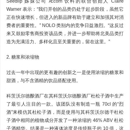
Seedlip 姊妹公司 Æcorn 饮料的联合创始人 Claire
Warner 表示：“我们开创的品类仍处于起步阶段，虽然它
正在快速增长，但进入的新品牌有助于建立和加强其对消
费者的重要性。” NOLO 类别内的竞争日益激烈。“这反过
来又鼓励零售商投资该品类，并进一步帮助将北美品类打
造为充满活力、多样化且至关重要的，留在这里。”
2. 糖浆和浓缩物
过去一年中出现的更有趣的创新之一是使用浓缩的糖浆和
甜酒，与不含酒精的饮品搭配使用。
科茨沃尔德酿酒厂在其科茨沃尔德酿酒厂杜松子酒中生产
了最引人注目的一款。该团队没有制造一瓶 70cl 的“烈
酒”来模仿其杜松子酒，而是使用与其科茨沃尔德干杜松
子酒中相同的植物成分开发了一种浓缩的 46% ABV 杜松
子酒精华。结果是一种液体浓度是传统瓶子的 10 倍，这