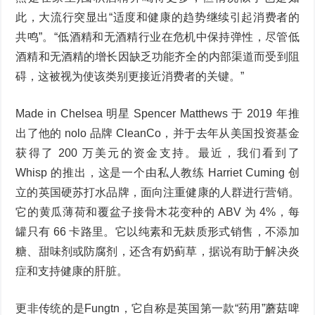
此，大流行突显出“适度和健康的趋势继续引起消费者的
共鸣”。“低酒精和无酒精行业在危机中保持弹性，尽管低
酒精和无酒精的增长因缺乏功能齐全的内部渠道而受到阻
碍，这被视为使该类别更接近消费者的关键。”
Made in Chelsea 明星 Spencer Matthews 于 2019 年推
出了他的 nolo 品牌 CleanCo，并于去年从美国投资基金
获得了 200 万美元的资金支持。最近，我们看到了
Whisp 的推出，这是一个由私人教练 Harriet Cuming 创
立的英国硬苏打水品牌，面向注重健康的人群进行营销。
它的黄瓜薄荷和覆盆子接骨木花变种的 ABV 为 4%，每
罐只有 66 卡路里。它以纯素和无麸质形式销售，不添加
糖、甜味剂或防腐剂，还含有奶蓟草，据说有助于解决炎
症和支持健康的肝脏。
更非传统的是Fungtn，它自称是英国第一款“药用”蘑菇啤