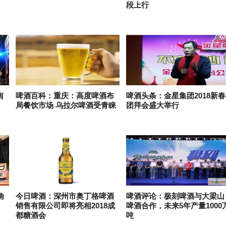
段上行
南
啤酒百科：重庆：高度啤酒布
啤酒头条：金星集团2018新春
局餐饮市场 乌拉尔啤酒受青睐
团拜会盛大举行
角
今日啤酒：深州市奥丁格啤酒
啤酒评论：极刻啤酒与大梁山
销售有限公司即将亮相2018成
啤酒合作，未来5年产量1000
都糖酒会
吨