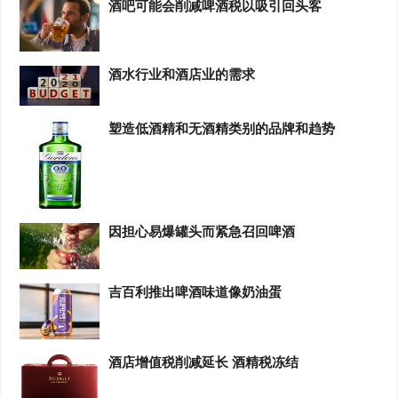
酒吧可能会削减啤酒税以吸引回头客
酒水行业和酒店业的需求
塑造低酒精和无酒精类别的品牌和趋势
因担心易爆罐头而紧急召回啤酒
吉百利推出啤酒味道像奶油蛋
酒店增值税削减延长 酒精税冻结