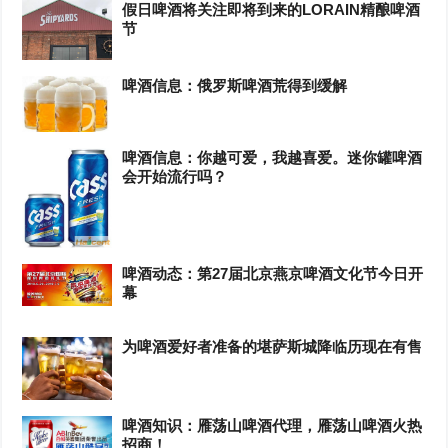
假日啤酒将关注即将到来的LORAIN精酿啤酒
节
啤酒信息：俄罗斯啤酒荒得到缓解
啤酒信息：你越可爱，我越喜爱。迷你罐啤酒
会开始流行吗？
啤酒动态：第27届北京燕京啤酒文化节今日开
幕
为啤酒爱好者准备的堪萨斯城降临历现在有售
啤酒知识：雁荡山啤酒代理，雁荡山啤酒火热
招商！