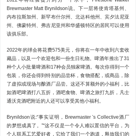
Brewmaster Matt Brynildson说。下一层将使肯塔基州、
内布拉斯加州、新罕布什尔州、北达科他州、宾夕法尼亚
州、佛蒙特州、弗吉尼亚州和华盛顿特区的居民可以使用
该俱乐部。
2022年的球会将花费575美元，你将在一年中收到六套收
藏品，以及一个欢迎包和一份生日礼物。啤酒年推出了31
种个人小批量啤酒和17种会员独家啤酒。每次你得到一个
包装，你还会得到特别的品尝杯，食物搭配，或商品，除
了虚拟或现场与酿酒厂品尝。这还不算额外的小福利，比
如酒吧啤酒打八五折，酒吧食物、啤酒之旅打九折，凡士
通沃克酒吧附近的人还可以享受其他小福利。
Brynildson说:“事实证明，Brewmaster 's Collective酒厂
的梦想成真了。”“这不仅是一个令人难以置信的平台，为
个人联系工艺爱好者，它给了我们一个跑道，释放我们的