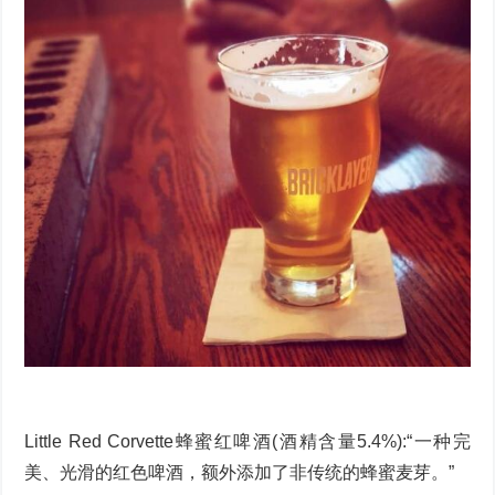
Little Red Corvette蜂蜜红啤酒(酒精含量5.4%):“一种完
美、光滑的红色啤酒，额外添加了非传统的蜂蜜麦芽。”