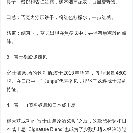
鼻子：樱桃和杏仁蛋糕，橡木烟熏泥炭，百里香蜂蜜。
口感：巧克力涂层饼干，粉红色柠檬水，一点红糖。
结束：结束时，草味出现在焦糖味中，并伴有焦糖般的甜
味。
3、富士御殿场薰风
富士御殿场的这种瓶装于2016年瓶装，每瓶限量4800
瓶。在日语中，“ Kunpu”代表微风，描述了这种威士忌的
特征。
4、富士山麓黑标调和日本威士忌
继大获成功的“富士山麓原酒50度”之后，这款黑标调和日
本威士忌“ Signature Blend”也成为了少数几瓶未经冷冻过