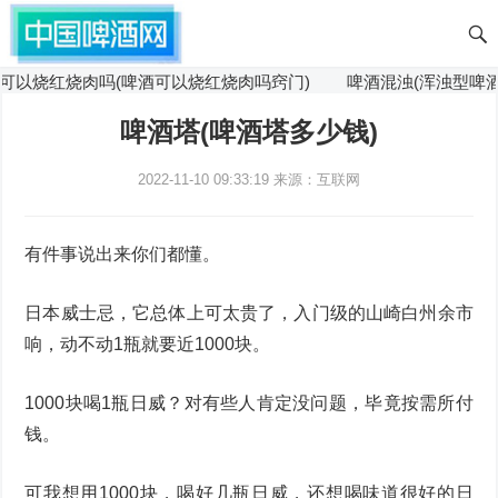
烧红烧肉吗(啤酒可以烧红烧肉吗窍门)
啤酒混浊(浑浊型啤酒有沉
啤酒塔(啤酒塔多少钱)
2022-11-10 09:33:19
来源：互联网
有件事说出来你们都懂。
日本威士忌，它总体上可太贵了，入门级的山崎白州余市
响，动不动1瓶就要近1000块。
1000块喝1瓶日威？对有些人肯定没问题，毕竟按需所付
钱。
可我想用1000块，喝好几瓶日威，还想喝味道很好的日