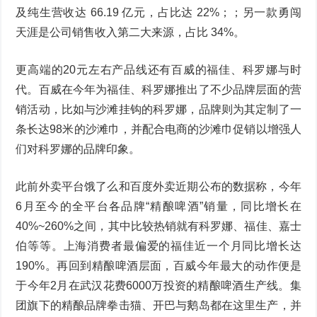
及纯生营收达 66.19 亿元，占比达 22%；；另一款勇闯
天涯是公司销售收入第二大来源，占比 34%。
更高端的20元左右产品线还有百威的福佳、科罗娜与时
代。百威在今年为福佳、科罗娜推出了不少品牌层面的营
销活动，比如与沙滩挂钩的科罗娜，品牌则为其定制了一
条长达98米的沙滩巾，并配合电商的沙滩巾促销以增强人
们对科罗娜的品牌印象。
此前外卖平台饿了么和百度外卖近期公布的数据称，今年
6月至今的全平台各品牌“精酿啤酒”销量，同比增长在
40%~260%之间，其中比较热销就有科罗娜、福佳、嘉士
伯等等。上海消费者最偏爱的福佳近一个月同比增长达
190%。再回到精酿啤酒层面，百威今年最大的动作便是
于今年2月在武汉花费6000万投资的精酿啤酒生产线。集
团旗下的精酿品牌拳击猫、开巴与鹅岛都在这里生产，并