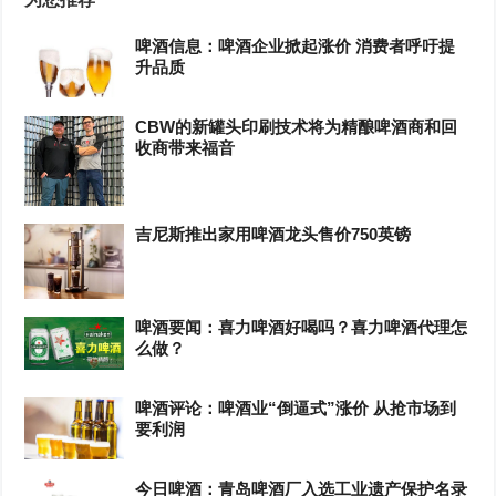
啤酒信息：啤酒企业掀起涨价 消费者呼吁提
升品质
CBW的新罐头印刷技术将为精酿啤酒商和回
收商带来福音
吉尼斯推出家用啤酒龙头售价750英镑
啤酒要闻：喜力啤酒好喝吗？喜力啤酒代理怎
么做？
啤酒评论：啤酒业“倒逼式”涨价 从抢市场到
要利润
今日啤酒：青岛啤酒厂入选工业遗产保护名录