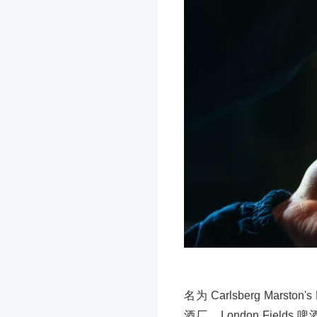
名为 Carlsberg Marston'
酒厂、London Fiel