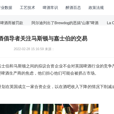
行业数据
工艺技术
啤酒常识
醉酒百态
政策法规
而被罚款
阿尔迪列出了Brewdog的恶搞“山寨”啤酒
La Ch
酒倡导者关注马斯顿与嘉士伯的交易
2022-02-28 15:16:59
来源：
嘉士伯和马斯顿之间的拟议合资企业不会对英国啤酒行业的竞争
型啤酒生产商的焦虑，他们担心他们可能会被挤占市场。
布计划在英国成立一家合资企业，以在酒吧收入下降的情况下削减