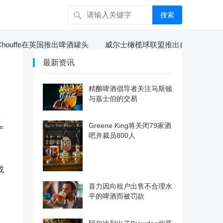
搜索
ouffe在英国推出啤酒罐头
威尔士橄榄球联盟推出自己的啤酒
最新资讯
精酿啤酒倡导者关注马斯顿
与嘉士伯的交易
Greene King将关闭79家酒
产
吧并裁员800人
成
喜力因向租户出售不合理水
平的啤酒而被罚款