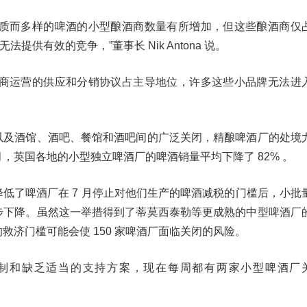
优质而多样的啤酒的小型酿酒商数量有所增加，但这些酿酒商仅
法提供有效的竞争，”董事长 Nik Antona 说。
应商运营的供应和分销协议占主导地位，许多这些小品牌无法进
以及酒馆、酒吧、餐馆和酒吧间的广泛关闭，精酿啤酒厂的处境
，英国各地的小型独立啤酒厂的啤酒销量平均下降了 82% 。
低了啤酒厂在 7 月停止对他们生产的啤酒减税的门槛后，小批
步下降。虽然这一举措得到了蒂莫西泰勒等更成熟的中型啤酒厂
救济门槛可能会使 150 家啤酒厂面临关闭的风险。
限制和缺乏适当的支持方案，现在每周都有两家小型啤酒厂