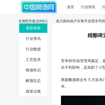
首页
行业资讯
ng将关闭79家酒吧并裁员800人
喜力因向租户出售不合理水平的啤酒
最新推荐
精酿啤
行业资讯
行业数据
工艺技术
竞争和市场管理局裁定，
生不利影响，这加剧了小
啤酒常识
两家酿酒商去年 5 月宣
醉酒百态
本。
政策法规