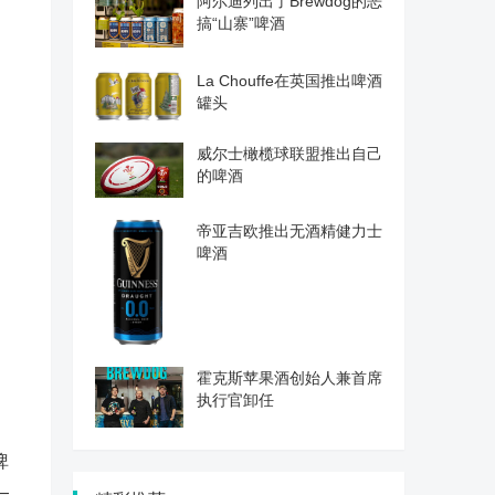
阿尔迪列出了Brewdog的恶
搞“山寨”啤酒
La Chouffe在英国推出啤酒
罐头
威尔士橄榄球联盟推出自己
的啤酒
帝亚吉欧推出无酒精健力士
啤酒
霍克斯苹果酒创始人兼首席
执行官卸任
啤
—