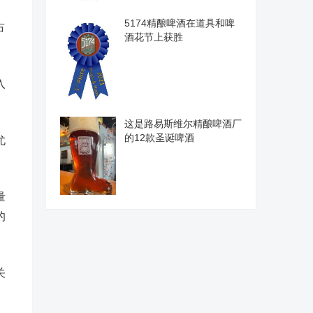
5174精酿啤酒在道具和啤
占
酒花节上获胜
入
这是路易斯维尔精酿啤酒厂
的12款圣诞啤酒
尤
量
的
关