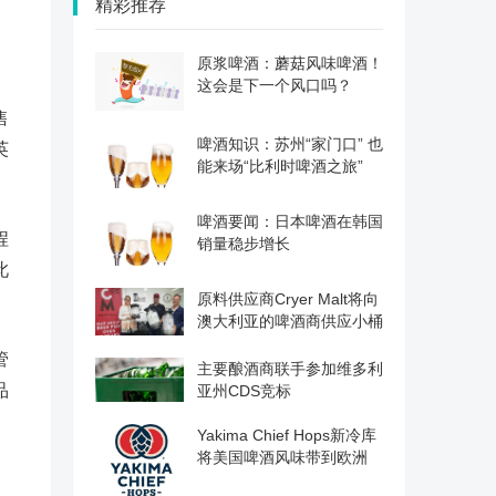
精彩推荐
。
原浆啤酒：蘑菇风味啤酒！
这会是下一个风口吗？
售
啤酒知识：苏州“家门口” 也
英
能来场“比利时啤酒之旅”
啤酒要闻：日本啤酒在韩国
程
销量稳步增长
此
原料供应商Cryer Malt将向
澳大利亚的啤酒商供应小桶
管
主要酿酒商联手参加维多利
品
亚州CDS竞标
Yakima Chief Hops新冷库
将美国啤酒风味带到欧洲