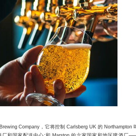
s Brewing Company，它将控制 Carlsberg UK 的 Northampton 
ds 啤酒厂和国家配送中心;和 Marston 的六家国家和地区啤酒厂—