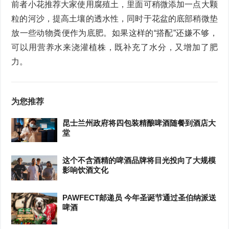
前者小花推荐大家使用腐殖土，里面可稍微添加一点大颗
粒的河沙，提高土壤的透水性，同时于花盆的底部稍微垫
放一些动物粪便作为底肥。如果这样的“搭配”还嫌不够，
可以用营养水来浇灌植株，既补充了水分，又增加了肥
力。
为您推荐
昆士兰州政府将四包装精酿啤酒随餐到酒店大
堂
这个不含酒精的啤酒品牌将目光投向了大规模
影响饮酒文化
PAWFECT邮递员 今年圣诞节通过圣伯纳派送
啤酒