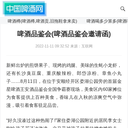
啤酒樽(啤酒樽,啤酒贡,旧拖鞋拿来卖)
啤酒喝多少算多(啤酒喝
啤酒品鉴会(啤酒品鉴会邀请函)
2022-11-11 09:32:52
来源：互联网
新鲜出炉的煎饼果子、现烤的鸡腿、美味的生蚝小龙虾，
还有长沙臭豆腐、重庆酸辣粉、郎岱凉粉、章鱼小丸
子……8月11日，在位于安顺经开区娄湖公园旁的首届金
星啤酒王安酒品鉴会全国争霸赛现场，美食区内60家摊位
为食客提供上百种美食，香味儿在入秋的凉爽空气中弥
漫，吸引着食客驻足品尝。
“好久没凑过这种热闹了!”家住娄湖公园附近的居民李女士