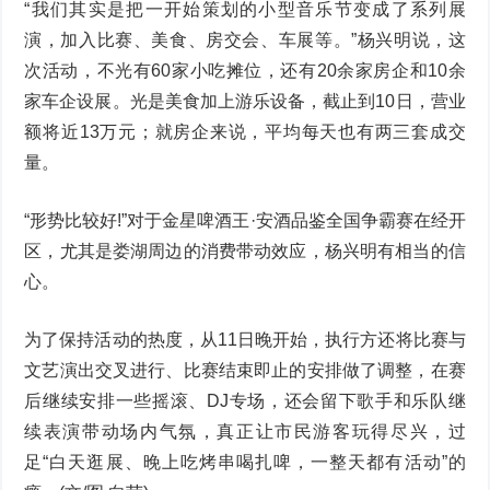
“我们其实是把一开始策划的小型音乐节变成了系列展
演，加入比赛、美食、房交会、车展等。”杨兴明说，这
次活动，不光有60家小吃摊位，还有20余家房企和10余
家车企设展。光是美食加上游乐设备，截止到10日，营业
额将近13万元；就房企来说，平均每天也有两三套成交
量。
“形势比较好!”对于金星啤酒王·安酒品鉴全国争霸赛在经开
区，尤其是娄湖周边的消费带动效应，杨兴明有相当的信
心。
为了保持活动的热度，从11日晚开始，执行方还将比赛与
文艺演出交叉进行、比赛结束即止的安排做了调整，在赛
后继续安排一些摇滚、DJ专场，还会留下歌手和乐队继
续表演带动场内气氛，真正让市民游客玩得尽兴，过
足“白天逛展、晚上吃烤串喝扎啤，一整天都有活动”的