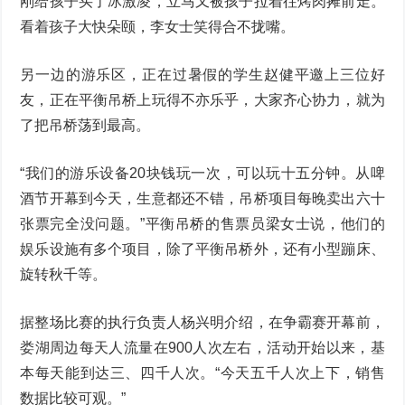
刚给孩子买了冰激凌，立马又被孩子拉着往烤肉摊前走。
看着孩子大快朵颐，李女士笑得合不拢嘴。
另一边的游乐区，正在过暑假的学生赵健平邀上三位好
友，正在平衡吊桥上玩得不亦乐乎，大家齐心协力，就为
了把吊桥荡到最高。
“我们的游乐设备20块钱玩一次，可以玩十五分钟。从啤
酒节开幕到今天，生意都还不错，吊桥项目每晚卖出六十
张票完全没问题。”平衡吊桥的售票员梁女士说，他们的
娱乐设施有多个项目，除了平衡吊桥外，还有小型蹦床、
旋转秋千等。
据整场比赛的执行负责人杨兴明介绍，在争霸赛开幕前，
娄湖周边每天人流量在900人次左右，活动开始以来，基
本每天能到达三、四千人次。“今天五千人次上下，销售
数据比较可观。”